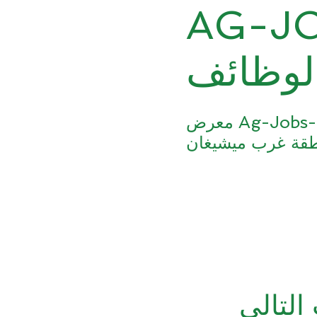
AG-كل
لوظائف
معرض Ag-Jobs-4-All Job Fair هو معرض توظيف ربع سنوي يضم أصحاب
التالي