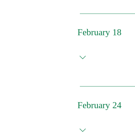
February 18
Click on the position y
- Nights ($25.88/hr.) D
($28.31/hr.) Brine Tank
Improvement Leaders
February 24