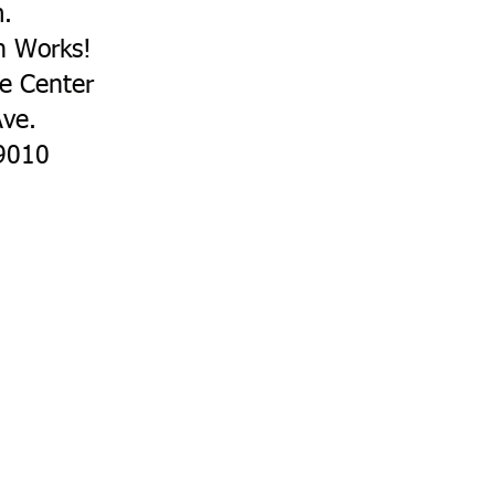
m.
n Works!
ce Center
ve.
010​​