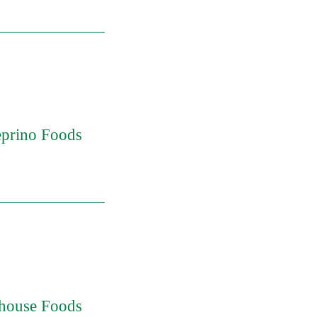
prino Foods
on Team Member
ator - Nights
sor Continuous
house Foods