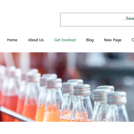
Home
About Us
Get Involved
Blog
New Page
C