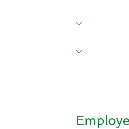
Click on the position yo
Maintenance Technician
Click on the position y
- Nights ($25.88/hr.) D
($28.31/hr.) Brine Tank
Improvement Leaders
Click on the position yo
(hourly) Electrician (hou
Employe