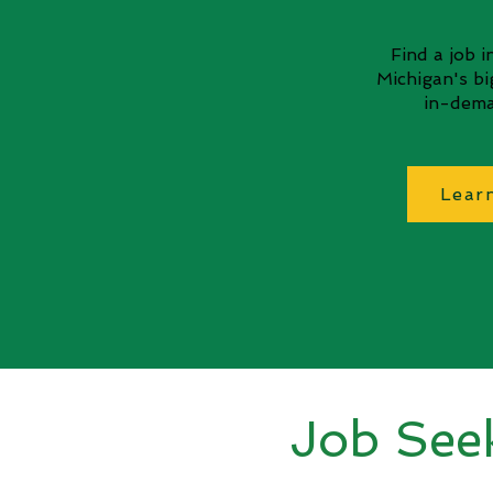
Find a job 
Michigan's b
in-dema
Lear
Job See