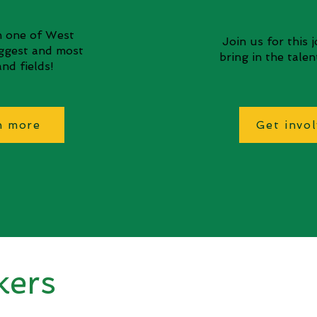
in one of West
Join us for this 
iggest and most
bring in the tale
nd fields!
n more
Get invo
kers