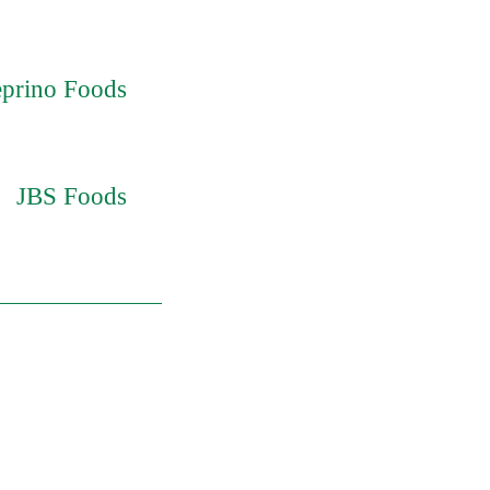
lift operator ​
prino Foods
on Team Member
ator - Nights
JBS Foods
sor Continuous
Maintenance