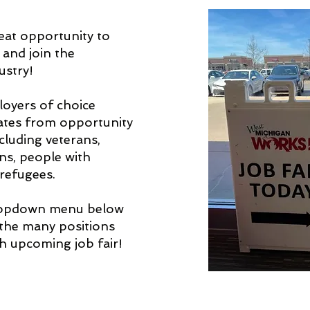
great opportunity to
 and join the
ustry!
loyers of choice
ates from opportunity
cluding veterans,
ens, people with
 refugees.
ropdown menu below
 the many positions
ch upcoming job fair!