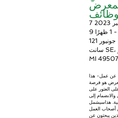
معرض
 2023
ظهرًا
121 م.ل.ك. جونيور
سانت SE، غراند رابيدز،
MI 4950
ن عن عمل- هذا
عرض هو فرصة
لى العثور على
والانضمام إلى
ية
.
هذا
سيشمل
أصحاب العمل
ذين يبحثون عن