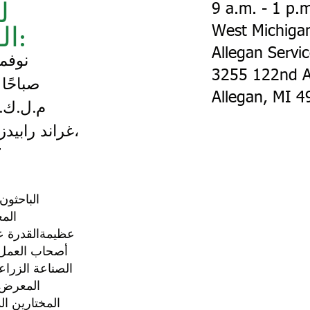
ل
9 a.m. - 1 p.
الوظائف:
West Michiga
Allegan Servi
7 نوفمبر
3255 122nd A
9 صباحًا - 1 
Allegan, MI 49
7
الباحثو
الم
عظيمة
القدرة ع
أصحاب العمل 
الصناعة الزراع
المعرض 
المختارين ال