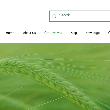
Home
About Us
Get Involved
Blog
New Page
C