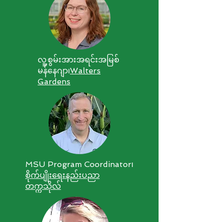
လူ့စွမ်းအားအရင်းအမြစ်
မန်နေဂျာ၊
Walters
Gardens
MSU Program Coordinator၊
စိုက်ပျိုးရေးနည်းပညာ
တက္ကသိုလ်