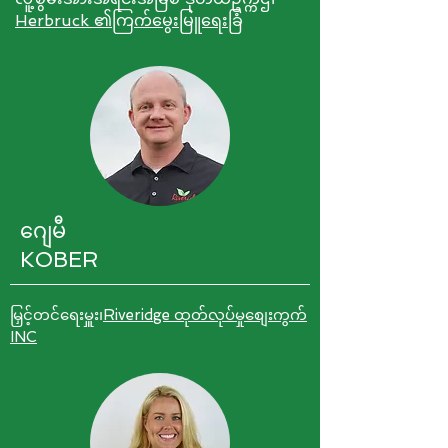
Herbruck ၏ကြက်မွေးမြူရေးခြံ
ဂျေမီ
KOBER
မြှင့်တင်ရေးမှူး၊
Riveridge ထုတ်လုပ်မှုစျေးကွက်
INC