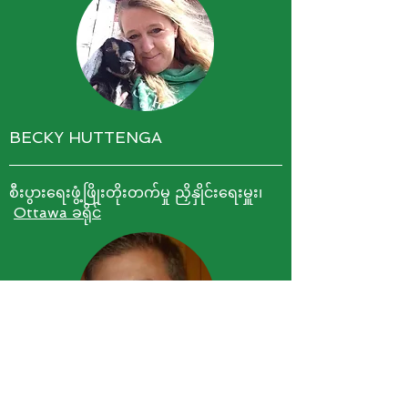
BECKY HUTTENGA
စီးပွားရေးဖွံ့ဖြိုးတိုးတက်မှု ညှိနှိုင်းရေးမှူး၊
Ottawa ခရိုင်
ညွှန်ကြားရေးမှူး၊
Koeze ကုမ္ပဏီ