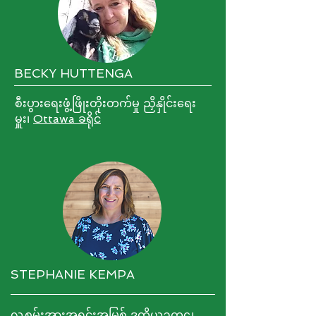
BECKY HUTTENGA
စီးပွားရေးဖွံ့ဖြိုးတိုးတက်မှု ညှိနှိုင်းရေး
မှူး၊
Ottawa ခရိုင်
STEPHANIE KEMPA
လူ့စွမ်းအားအရင်းအမြစ် ဒုတိယဥက္ကဌ၊