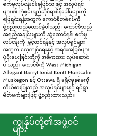
စက်မှုလုပ်ငန်းငါးခုဖြစ်သဖြင့် အလုပ်ရှင်
များ၏ ဘုံစွမ်းရည်ဆိုင်ရာစိန်ခေါ်မှုများကို
ဖြေရှင်းရန်အတွက် ကောင်စီတစ်ရပ်ကို
ဖွဲ့စည်းတည်ထောင်ခဲ့ပါသည်။ ကောင်စီသည်
အရည်အချင်းများကို ဆွဲဆောင်ရန်၊ စက်မှု
လုပ်ငန်းကို မြှင့်တင်ရန်နှင့် အလုပ်ရှင်များ
အတွက် လေ့ကျင့်ရေးနှင့် အရင်းအမြစ်များ
ပံ့ပိုးပေးခြင်းတို့ကို အဓိကထား လုပ်ဆောင်
ပါသည်။ ကောင်စီကို West Michigan၊
Allegan၊ Barry၊ Ionia၊ Kent၊ Montcalm၊
Muskegon နှင့် Ottawa ရှိ ခရိုင်ခုနစ်ခုကို
ကိုယ်စားပြုသည့် အလုပ်ရှင်များနှင့် ရပ်ရွာ
မိတ်ဖက်များဖြင့် ဖွဲ့စည်းထားသည်။
ကျွန်ုပ်တို့၏အဖွဲ့ဝင်
များ