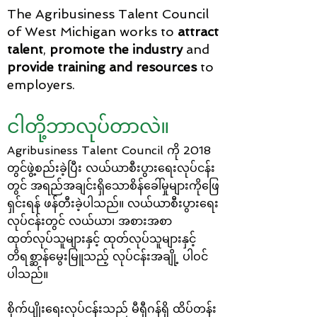
The Agribusiness Talent Council
of West Michigan works to
attract
talent
,
promote the industry
and
provide training and resources
to
employers.
ငါတို့ဘာလုပ်တာလဲ။
Agribusiness Talent Council ကို 2018
တွင်ဖွဲ့စည်းခဲ့ပြီး လယ်ယာစီးပွားရေးလုပ်ငန်း
တွင် အရည်အချင်းရှိသောစိန်ခေါ်မှုများကိုဖြေ
ရှင်းရန် ဖန်တီးခဲ့ပါသည်။ လယ်ယာစီးပွားရေး
လုပ်ငန်းတွင် လယ်ယာ၊ အစားအစာ
ထုတ်လုပ်သူများနှင့် ထုတ်လုပ်သူများနှင့်
တိရစ္ဆာန်မွေးမြူသည့် လုပ်ငန်းအချို့ ပါဝင်
ပါသည်။
စိုက်ပျိုးရေးလုပ်ငန်းသည် မီရှီဂန်ရှိ ထိပ်တန်း