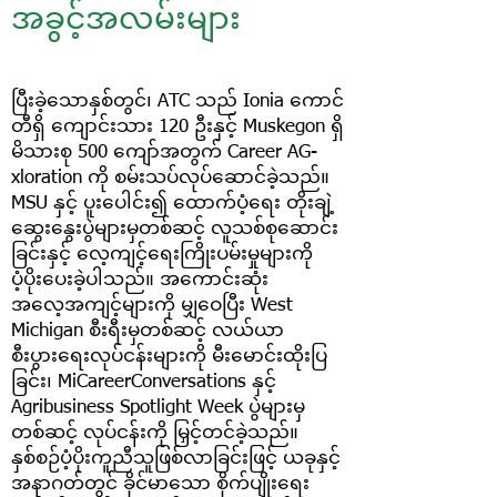
အခွင့်အလမ်းများ
ပြီးခဲ့သောနှစ်တွင်၊ ATC သည် Ionia ကောင်
တီရှိ ကျောင်းသား 120 ဦးနှင့် Muskegon ရှိ
မိသားစု 500 ကျော်အတွက် Career AG-
xloration ကို စမ်းသပ်လုပ်ဆောင်ခဲ့သည်။
MSU နှင့် ပူးပေါင်း၍ ထောက်ပံ့ရေး တိုးချဲ့
ဆွေးနွေးပွဲများမှတစ်ဆင့် လူသစ်စုဆောင်း
ခြင်းနှင့် လေ့ကျင့်ရေးကြိုးပမ်းမှုများကို
ပံ့ပိုးပေးခဲ့ပါသည်။ အကောင်းဆုံး
အလေ့အကျင့်များကို မျှဝေပြီး West
Michigan စီးရီးမှတစ်ဆင့် လယ်ယာ
စီးပွားရေးလုပ်ငန်းများကို မီးမောင်းထိုးပြ
ခြင်း၊ MiCareerConversations နှင့်
Agribusiness Spotlight Week ပွဲများမှ
တစ်ဆင့် လုပ်ငန်းကို မြှင့်တင်ခဲ့သည်။
နှစ်စဉ်ပံ့ပိုးကူညီသူဖြစ်လာခြင်းဖြင့် ယခုနှင့်
အနာဂတ်တွင် ခိုင်မာသော စိုက်ပျိုးရေး