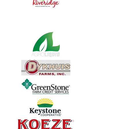
ကြေးစပွန်ဆာများ