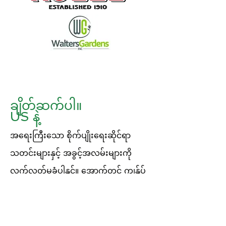
ချိတ်ဆက်ပါ။
US နဲ့
အရေးကြီးသော စိုက်ပျိုးရေးဆိုင်ရာ
သတင်းများနှင့် အခွင့်အလမ်းများကို
လက်လွတ်မခံပါနှင့်။ အောက်တွင် ကျွန်ုပ်
တို့၏ သတင်းလွှာအတွက် စာရင်းသွင်းပါ။