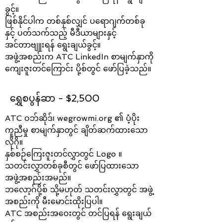
ခွင့်။
ဖြစ်နိုင်ပါက တစ်နှစ်လျှင် ပရောဂျက်တစ်ခု
နှင့် ပတ်သက်သည့် မီဒီယာများနှင့်
အင်တာဗျူးရန် ရွေးချယ်ခွင့်။
အဖွဲ့အစည်းက ATC LinkedIn စာမျက်နှာကို
ကျေးဇူးတင်ကြောင်း ပို့စ်တွင် ဖော်ပြခဲ့သည်။
ရွှေစပွန်ဆာ - $2,500
ATC ဝဘ်ဆိုဒ်၊ wegrowmi.org ၏ ပံ့ပိုး
ကူညီမှု စာမျက်နှာတွင် ချိတ်ဆက်ထားသော
လိုဂို။
နှစ်စဉ်ကြေးဇူးတင်လွှာတွင် Logo ။
သတင်းလွှာတစ်ခုစီတွင် ဖော်ပြထားသော
အဖွဲ့အစည်းအမည်။
ဘလော့ဂ်ပို့စ် သို့မဟုတ် သတင်းလွှာတွင် အဖွဲ့
အစည်းကို မီးမောင်းထိုးပြပါ။
ATC အစည်းအဝေးတွင် တင်ပြရန် ရွေးချယ်