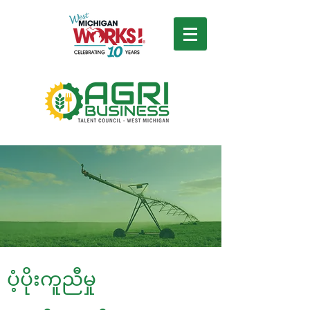
ပံ့ပိုးကူညီမှု