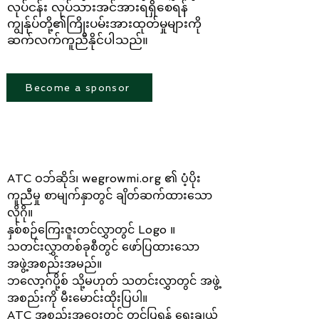
လုပ်ငန်း လုပ်သားအင်အားရရှိစေရန်
ကျွန်ုပ်တို့၏ကြိုးပမ်းအားထုတ်မှုများကို
ဆက်လက်ကူညီနိုင်ပါသည်။
Become a sponsor
PLATINUM စပွန်ဆာ - $5,000
ATC ဝဘ်ဆိုဒ်၊ wegrowmi.org ၏ ပံ့ပိုး
ကူညီမှု စာမျက်နှာတွင် ချိတ်ဆက်ထားသော
လိုဂို။
နှစ်စဉ်ကြေးဇူးတင်လွှာတွင် Logo ။
သတင်းလွှာတစ်ခုစီတွင် ဖော်ပြထားသော
အဖွဲ့အစည်းအမည်။
ဘလော့ဂ်ပို့စ် သို့မဟုတ် သတင်းလွှာတွင် အဖွဲ့
အစည်းကို မီးမောင်းထိုးပြပါ။
ATC အစည်းအဝေးတွင် တင်ပြရန် ရွေးချယ်