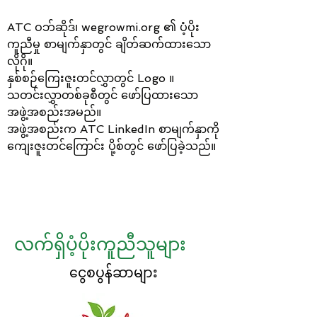
ATC ဝဘ်ဆိုဒ်၊ wegrowmi.org ၏ ပံ့ပိုး
ကူညီမှု စာမျက်နှာတွင် ချိတ်ဆက်ထားသော
လိုဂို။
နှစ်စဉ်ကြေးဇူးတင်လွှာတွင် Logo ။
သတင်းလွှာတစ်ခုစီတွင် ဖော်ပြထားသော
အဖွဲ့အစည်းအမည်။
အဖွဲ့အစည်းက ATC LinkedIn စာမျက်နှာကို
ကျေးဇူးတင်ကြောင်း ပို့စ်တွင် ဖော်ပြခဲ့သည်။
လက်ရှိပံ့ပိုးကူညီသူများ
ငွေစပွန်ဆာများ