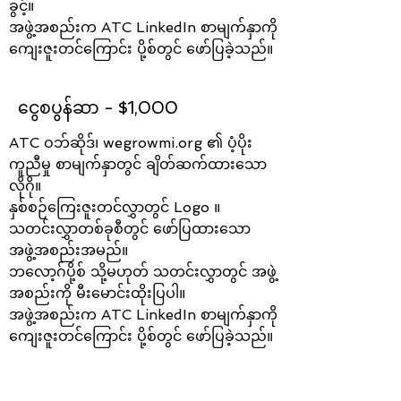
ခွင့်။
အဖွဲ့အစည်းက ATC LinkedIn စာမျက်နှာကို
ကျေးဇူးတင်ကြောင်း ပို့စ်တွင် ဖော်ပြခဲ့သည်။
ငွေစပွန်ဆာ - $1,000
ATC ဝဘ်ဆိုဒ်၊ wegrowmi.org ၏ ပံ့ပိုး
ကူညီမှု စာမျက်နှာတွင် ချိတ်ဆက်ထားသော
လိုဂို။
နှစ်စဉ်ကြေးဇူးတင်လွှာတွင် Logo ။
သတင်းလွှာတစ်ခုစီတွင် ဖော်ပြထားသော
အဖွဲ့အစည်းအမည်။
ဘလော့ဂ်ပို့စ် သို့မဟုတ် သတင်းလွှာတွင် အဖွဲ့
အစည်းကို မီးမောင်းထိုးပြပါ။
အဖွဲ့အစည်းက ATC LinkedIn စာမျက်နှာကို
ကျေးဇူးတင်ကြောင်း ပို့စ်တွင် ဖော်ပြခဲ့သည်။
ကြေးဝါစပွန်ဆာ - $500