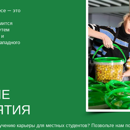
есе — это
мится
утем
 и
ападного
ЫЕ
ЯТИЯ
учению карьеры для местных студентов? Позвольте нам п