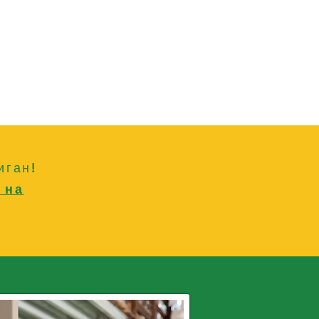
иган!
 на