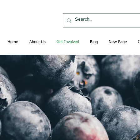
Home
About Us
Get Involved
Blog
New Page
C