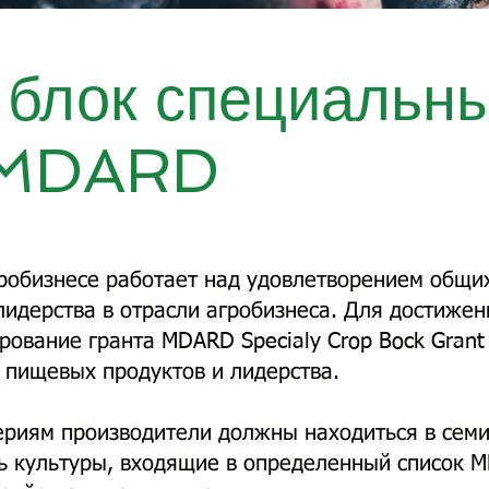
 блок специальн
р MDARD
гробизнесе работает над удовлетворением общих
лидерства в отрасли агробизнеса. Для достижен
ование гранта MDARD Specialy Crop Bock Grant
и пищевых продуктов и лидерства.
риям производители должны находиться в семи
ь культуры, входящие в определенный список 