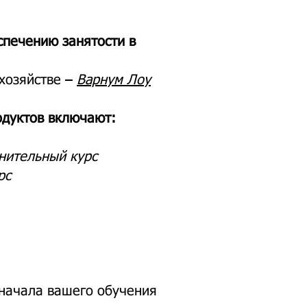
спечению занятости в
 хозяйстве –
Варнум Лоу
родуктов включают:
нительный курс
рс
 начала вашего обучения